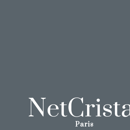
NetCrista
Paris